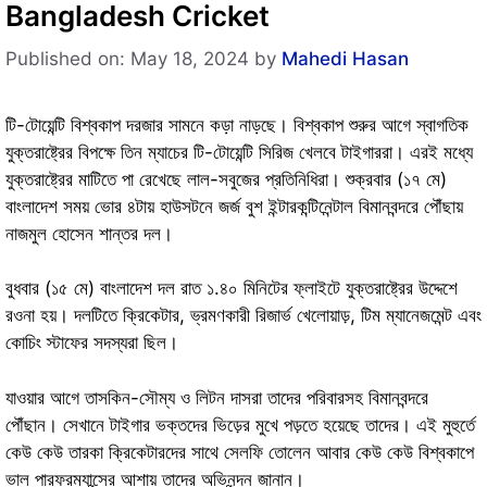
Bangladesh Cricket
Published on: May 18, 2024
by
Mahedi Hasan
টি-টোয়েন্টি বিশ্বকাপ দরজার সামনে কড়া নাড়ছে। বিশ্বকাপ শুরুর আগে স্বাগতিক
যুক্তরাষ্ট্রের বিপক্ষে তিন ম্যাচের টি-টোয়েন্টি সিরিজ খেলবে টাইগাররা। এরই মধ্যে
যুক্তরাষ্ট্রের মাটিতে পা রেখেছে লাল-সবুজের প্রতিনিধিরা। শুক্রবার (১৭ মে)
বাংলাদেশ সময় ভোর ৪টায় হাউসটনে জর্জ বুশ ইন্টারকন্টিনেন্টাল বিমানবন্দরে পৌঁছায়
নাজমুল হোসেন শান্তর দল।
বুধবার (১৫ মে) বাংলাদেশ দল রাত ১.৪০ মিনিটের ফ্লাইটে যুক্তরাষ্ট্রের উদ্দেশে
রওনা হয়। দলটিতে ক্রিকেটার, ভ্রমণকারী রিজার্ভ খেলোয়াড়, টিম ম্যানেজমেন্ট এবং
কোচিং স্টাফের সদস্যরা ছিল।
যাওয়ার আগে তাসকিন-সৌম্য ও লিটন দাসরা তাদের পরিবারসহ বিমানবন্দরে
পৌঁছান। সেখানে টাইগার ভক্তদের ভিড়ের মুখে পড়তে হয়েছে তাদের। এই মুহুর্তে
কেউ কেউ তারকা ক্রিকেটারদের সাথে সেলফি তোলেন আবার কেউ কেউ বিশ্বকাপে
ভাল পারফরম্যান্সের আশায় তাদের অভিনন্দন জানান।