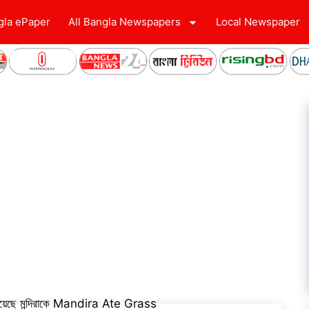
gla ePaper
All Bangla Newspapers
Local Newspaper