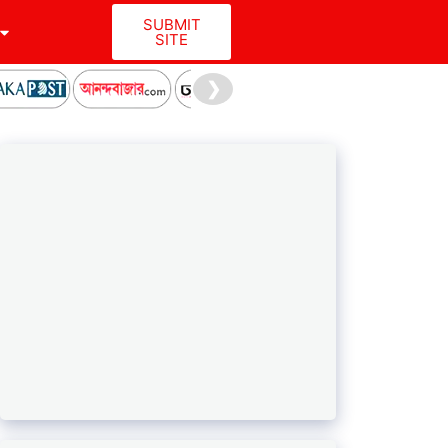
SUBMIT
SITE
❯