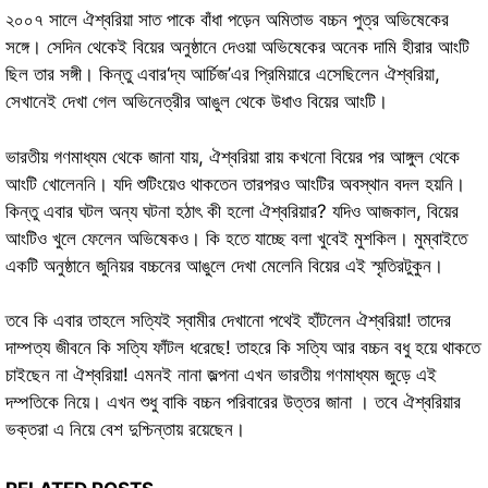
২০০৭ সালে ঐশ্বরিয়া সাত পাকে বাঁধা পড়েন অমিতাভ বচ্চন পুত্র অভিষেকের
সঙ্গে। সেদিন থেকেই বিয়ের অনুষ্ঠানে দেওয়া অভিষেকের অনেক দামি হীরার আংটি
ছিল তার সঙ্গী। কিন্তু এবার‘দ্য আর্চিজ’এর প্রিমিয়ারে এসেছিলেন ঐশ্বরিয়া,
সেখানেই দেখা গেল অভিনেত্রীর আঙুল থেকে উধাও বিয়ের আংটি।
ভারতীয় গণমাধ্যম থেকে জানা যায়, ঐশ্বরিয়া রায় কখনো বিয়ের পর আঙ্গুল থেকে
আংটি খোলেননি। যদি শুটিংয়েও থাকতেন তারপরও আংটির অবস্থান বদল হয়নি।
কিন্তু এবার ঘটল অন্য ঘটনা হঠাৎ কী হলো ঐশ্বরিয়ার? যদিও আজকাল, বিয়ের
আংটিও খুলে ফেলেন অভিষেকও। কি হতে যাচ্ছে বলা খুবেই মুশকিল। মুম্বাইতে
একটি অনুষ্ঠানে জুনিয়র বচ্চনের আঙুলে দেখা মেলেনি বিয়ের এই স্মৃতিরটুকুন।
তবে কি এবার তাহলে সত্যিই স্বামীর দেখানো পথেই হাঁটলেন ঐশ্বরিয়া! তাদের
দাম্পত্য জীবনে কি সত্যি ফাঁটল ধরেছে! তাহরে কি সত্যি আর বচ্চন বধু হয়ে থাকতে
চাইছেন না ঐশ্বরিয়া! এমনই নানা জল্পনা এখন ভারতীয় গণমাধ্যম জুড়ে এই
দম্পতিকে নিয়ে। এখন শুধু বাকি বচ্চন পরিবারের উত্তর জানা । তবে ঐশ্বরিয়ার
ভক্তরা এ নিয়ে বেশ দুশ্চিন্তায় রয়েছেন।