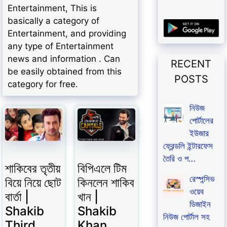
Entertainment, This is
basically a category of
Entertainment, and providing
any type of Entertainment
news and information . Can
RECENT
be easily obtained from this
POSTS
category for free.
নিউজ
পোর্টালের
ইউজার
ফ্রেন্ডলি ইন্টারফেস
তৈরি ও প…
শাকিবের তৃতীয়
বিপিএলে টিম
রেস্পন্সিভ
বিয়ে নিয়ে ছোট
কিনলেন শাকিব
ওয়েব
বার্তা |
খান |
ডিজাইন
Shakib
Shakib
নিউজ পোর্টাল সহ
Third
Khan