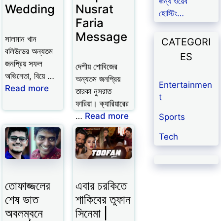
জন্য ওয়েব
Wedding
Nusrat
হোস্টিং…
Faria
Message
সালমান খান
CATEGORI
বলিউডের অন্যতম
ES
জনপ্রিয় সফল
দেশীয় শোবিজের
অভিনেতা, বিয়ে …
অন্যতম জনপ্রিয়
Entertainmen
Read more
তারকা নুসরাত
t
ফারিয়া। ক্যারিয়ারের
…
Read more
Sports
Tech
তোফাজ্জলের
এবার চরকিতে
শেষ ভাত
শাকিবের তুফান
অবলম্বনে
সিনেমা |