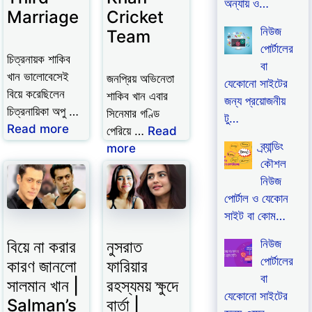
অন্যায় ও…
Marriage
Cricket
নিউজ
Team
পোর্টালের
চিত্রনায়ক শাকিব
বা
খান ভালোবেসেই
জনপ্রিয় অভিনেতা
যেকোনো সাইটের
বিয়ে করেছিলেন
শাকিব খান এবার
জন্য প্রয়োজনীয়
চিত্রনায়িকা অপু …
সিনেমার গণ্ডি
টু…
Read more
পেরিয়ে …
Read
ব্র্যান্ডিং
more
কৌশল
নিউজ
পোর্টাল ও যেকোন
সাইট বা কোম…
বিয়ে না করার
নুসরাত
নিউজ
পোর্টালের
কারণ জানলো
ফারিয়ার
বা
সালমান খান |
রহস্যময় ক্ষুদে
যেকোনো সাইটের
Salman’s
বার্তা |