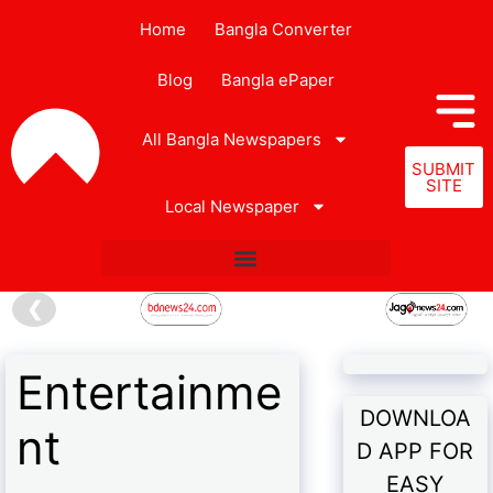
Home
Bangla Converter
Blog
Bangla ePaper
All Bangla Newspapers
SUBMIT
SITE
Local Newspaper
❮
Entertainme
DOWNLOA
nt
D APP FOR
EASY