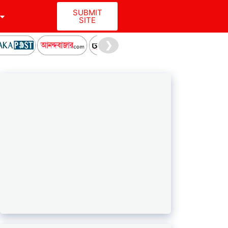
SUBMIT
SITE
❯