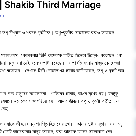
ার্তা | Shakib Third Marriage
en
া অপু বিশ্বাস ও শবনম বুবলীকে। অপু-বুবলীর সন্তানের বাবাও হয়েছেন
ন সাক্ষাৎকারে একাধিকবার তিনি তাদেরকে অতীত হিসেবে উল্লেখ করেছেন এবং
নো সম্ভাবনা নেই বলেও স্পষ্ট করেছেন। সম্প্রতি সংবাদ মাধ্যমকে দেওয়া
কে কথা বলেছেন। সেখানে তিনি সোজাসাপ্টা ভাষায় জানিয়েছেন, অপু ও বুবলী তার
বিশেষ করে মানুষের সমালোচনা। শাকিবের ভাষায়, ভাঙন সুখের নয়। যতটুকু
 যেখানে অনেকের সঙ্গে পরিচয় হয়। আমার জীবনে অপু ও বুবলী অতীত এবং
প নেই।
ালোবাসাকে জীবনের বড় প্রাপ্তি হিসেবে দেখেন। আমার দুই সন্তান, বাবা-মা,
োটি কোটি ভালোবাসার মানুষ আছেন, যারা আমাকে অঢেল ভালোবাসা দেন।