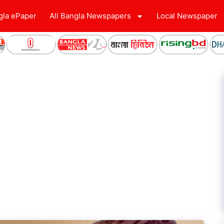
gla ePaper
All Bangla Newspapers
Local Newspaper