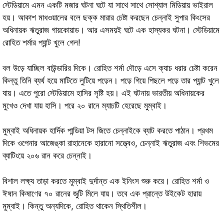
স্টেডিয়ামে এমন একটি মজার ঘটনা ঘটে যা সাথে সাথে সোশ্যাল মিডিয়ায় ভাইরাল
হয়। আকাশ মাধওয়ালের বলে ছক্ক মারার চেষ্টা করছেন চেন্নাই সুপার কিংসের
অধিনায়ক ঋতুরাজ গায়কোয়াড। আর এসময়ই ঘটে এক হাস্যকর ঘটনা। স্টেডিয়ামে
রোহিত শর্মার প্যান্ট খুলে গেল!
বল উড়ে যাচ্ছিল বাউন্ডারির ​​দিকে। রোহিত শর্মা দৌড়ে এসে ক্যাচ ধরার চেষ্টা করেন
কিন্তু তিনি ব্যর্থ হয়ে মাটিতে লুটিয়ে পড়েন। পড়ে গিয়ে পিছলে পড়ে তার প্যান্ট খুলে
যায়। এতে পুরো স্টেডিয়ামে হাসির সৃষ্টি হয়। এই ঘটনায় ভারতীয় অধিনায়কের
মুখেও দেখা যায় হাসি। পরে ২০ রানে ম্যাচটি হেরেছে মুম্বাই।
মুম্বাই অধিনায়ক হার্দিক পান্ডিয়া টস জিতে চেন্নাইকে ব্যাট করতে পাঠান। প্রথম
দিকে ওপেনার আজেঙ্কা রাহানেকে হারানো সত্ত্বেও, চেন্নাই ঋতুরাজ এবং শিভমের
ব্যাটিংয়ে ২০৬ রান করে চেন্নাই।
বিশাল লক্ষ্য তাড়া করতে মুম্বাই দুর্দান্ত এক ইনিংস শুরু করে। রোহিত শর্মা ও
ঈষান কিষাণের ৭০ রানের জুটি মিলে যায়। তবে এক প্রান্তে উইকেট হারায়
মুম্বাই। কিন্তু অন্যদিকে, রোহিত থাকেন স্থিতিশীল।