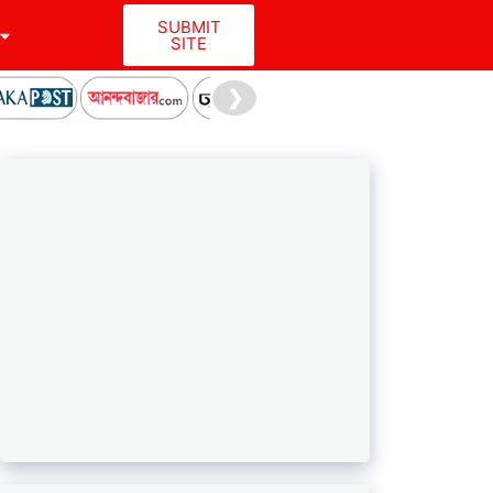
SUBMIT
SITE
❯