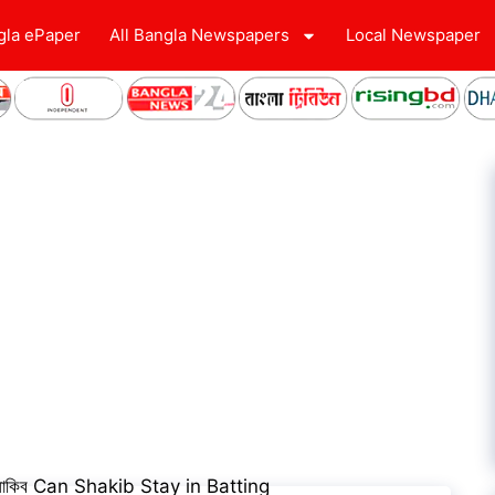
gla ePaper
All Bangla Newspapers
Local Newspaper