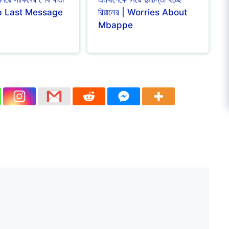
b Last Message
রিয়ালের | Worries About
Mbappe