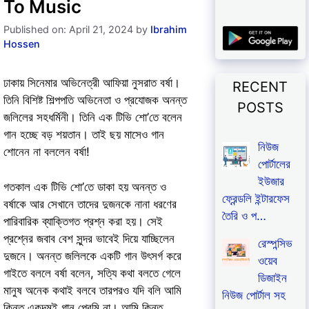
To Music
Published on: April 21, 2024
by
Ibrahim
Hossen
ঢাকায় সিনেমার অভিনেত্রী আফিয়া নুসরাত বর্ষা।
RECENT
তিনি বিশিষ্ট শিল্পপতি অভিনেতা ও প্রযোজক অনন্ত
POSTS
জলিলের সহধর্মিনী। তিনি এক টিভি শো’তে বলেন
গান হচ্ছে বড় শয়তান। তাই ছয় মাসেও গান
নিউজ
শোনেন না বললেন বর্ষা!
পোর্টালের
ইউজার
গতকাল এক টিভি শো’তে ডাকা হয় অনন্ত ও
ফ্রেন্ডলি ইন্টারফেস
বর্ষাকে আর সেখানে তাদের দুজনকে নানা ধরণের
তৈরি ও প…
পারিবারিক ব্যাক্তিগত প্রশ্ন করা হয়। সেই
প্রশ্নের জবাব বেশ সুন্দর ভাবেই দিয়ে যাচ্ছিলেন
রেস্পন্সিভ
দুজনে। অনন্ত জলিলকে একটি গান উৎসর্গ করে
ওয়েব
গাইতে বললে বর্ষা বলেন, সত্যি কথা বলতে গেলে
ডিজাইন
মানুষ অনেক কথাই বলবে তারপরও যদি বলি আমি
নিউজ পোর্টাল সহ
কিন্তু একদমই গান প্রেমি না। আমি কিন্তু