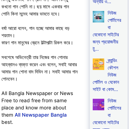
অন্যায় ও…
কখনো গান শোনি না। ছয় মাসে একবার গান
নিউজ
শোনি কিনা সন্দেহ আমার ভাবতে হবে।
পোর্টালের
বা
বর্ষা আরো বলেন, গান হচ্ছে আমার কাছে বড়
যেকোনো সাইটের
শয়তান।
জন্য প্রয়োজনীয়
কারণ গান মানুষের ব্রেনে উল্টাপাল্টা রিকল করে।
টু…
সবশেষে অভিনেত্রী তার নিজের গান শোনার
ব্র্যান্ডিং
আহব্বানও ব্যক্ত করেন এবং বলেন, সবাই আবার
কৌশল
আমার গান শোনা বাদ দিবিন না। সবাই আমার গান
নিউজ
শোনবেন।
পোর্টাল ও যেকোন
সাইট বা কোম…
All Bangla Newspaper or News
Free to read free from same
নিউজ
place and know more about
পোর্টালের
them
All Newspaper Bangla
বা
best.
যেকোনো সাইটের