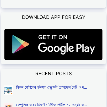
DOWNLOAD APP FOR EASY
RECENT POSTS
নিউজ পোর্টালের ইউজার ফ্রেন্ডলি ইন্টারফেস তৈরি ও প…
রেস্পন্সিভ ওয়েব ডিজাইন নিউজ পোর্টাল সহ অন্যায় ও…