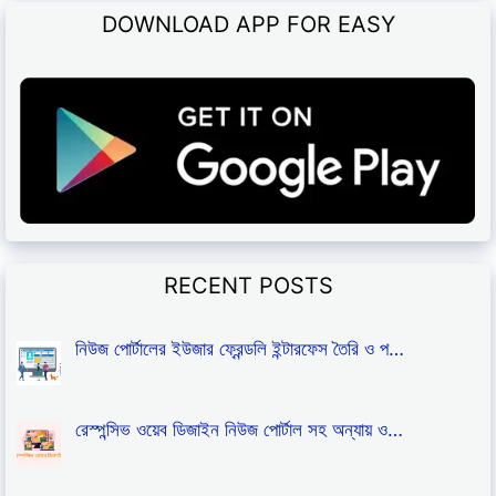
DOWNLOAD APP FOR EASY
RECENT POSTS
নিউজ পোর্টালের ইউজার ফ্রেন্ডলি ইন্টারফেস তৈরি ও প…
রেস্পন্সিভ ওয়েব ডিজাইন নিউজ পোর্টাল সহ অন্যায় ও…