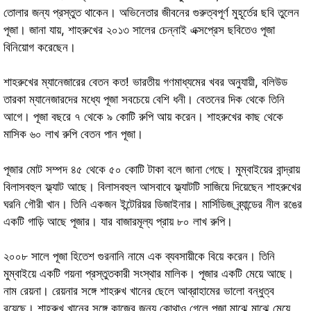
তোলার জন্য প্রস্তুত থাকেন। অভিনেতার জীবনের গুরুত্বপূর্ণ মুহূর্তের ছবি তুলেন
পূজা। জানা যায়, শাহরুখের ২০১৩ সালের চেন্নাই এক্সপ্রেস ছবিতেও পূজা
বিনিয়োগ করেছেন।
শাহরুখের ম্যানেজারের বেতন কত! ভারতীয় গণমাধ্যমের খবর অনুযায়ী, বলিউড
তারকা ম্যানেজারদের মধ্যে পূজা সবচেয়ে বেশি ধনী। বেতনের দিক থেকে তিনি
আগে। পূজা বছরে ৭ থেকে ৯ কোটি রুপি আয় করেন। শাহরুখের কাছ থেকে
মাসিক ৬০ লাখ রুপি বেতন পান পূজা।
পূজার মোট সম্পদ ৪৫ থেকে ৫০ কোটি টাকা বলে জানা গেছে। মুম্বাইয়ের বান্দ্রায়
বিলাসবহুল ফ্ল্যাট আছে। বিলাসবহুল আসবাবে ফ্ল্যাটটি সাজিয়ে দিয়েছেন শাহরুখের
ঘরনি গৌরী খান। তিনি একজন ইন্টেরিয়র ডিজাইনার। মার্সিডিজ ব্র্যান্ডের নীল রঙের
একটি গাড়ি আছে পূজার। যার বাজারমূল্য প্রায় ৮০ লাখ রুপি।
২০০৮ সালে পূজা হিতেশ
গুরনানি
নামে এক ব্যবসায়ীকে বিয়ে করেন। তিনি
মুম্বাইয়ে একটি গয়না প্রস্তুতকারী সংস্থার মালিক। পূজার একটি মেয়ে আছে।
নাম রেয়না। রেয়নার সঙ্গে শাহরুখ খানের ছেলে আব্রাহামের ভালো বন্ধুত্ব
রয়েছে। শাহরুখ খানের সঙ্গে কাজের জন্য কোথাও গেলে পূজা মাঝে মাঝে মেয়ে