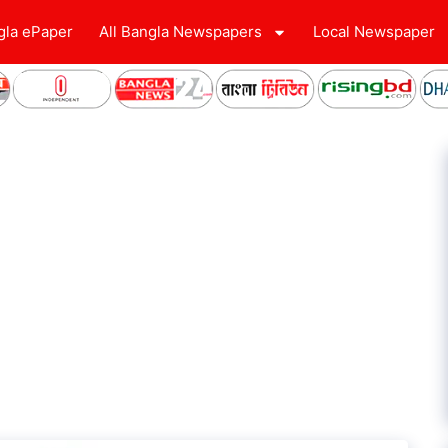
gla ePaper
All Bangla Newspapers
Local Newspaper