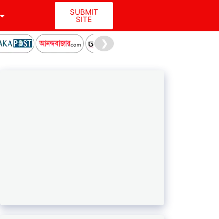
SUBMIT
SITE
❯