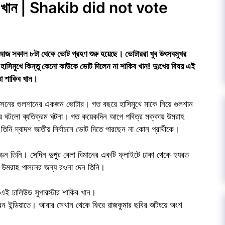
িব খান | Shakib did not vote
n
 আজ সকাল ৮টা থেকে ভোট গ্রহণ শুরু হয়েছে। ভোটাররা খুব উৎসবমুখর
েন হাসিমুখে কিন্তু কেনো কাউকে ভোট দিলেন না শাকিব খান! দুঃখের বিষয় এই
তা শাকিব খান।
 আসনের গুলশানের একজন ভোটার। গত বছরে হাসিমুখে মাকে নিয়ে গুলশান
 বছর ঘটলো ব্যতিক্রম ঘটনা। গত কয়েকদিন আগে পবিত্র মক্কায় উমরাহ
 দ্বাদশ জাতীয় নির্বাচনে ভোট দিতে পারছেন না কোন প্রার্থীকে।
ড়েন তিনি। সেদিন দুপুর বেলা বিমানের একটি ফ্লাইটে ঢাকা থেকে হযরত
যে উমরাহ পালনের জন্য রওনা দেন তিনি।
এই ঢালিউড সুপারস্টার শাকিব খান।
ন ইন্ডিয়াতে। আবার সেখান থেকে ফিরে রাজকুমার ছবির শুটিংয়ে অংশ