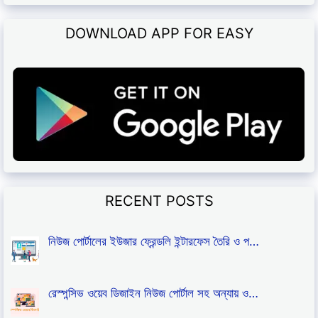
DOWNLOAD APP FOR EASY
RECENT POSTS
নিউজ পোর্টালের ইউজার ফ্রেন্ডলি ইন্টারফেস তৈরি ও প…
রেস্পন্সিভ ওয়েব ডিজাইন নিউজ পোর্টাল সহ অন্যায় ও…