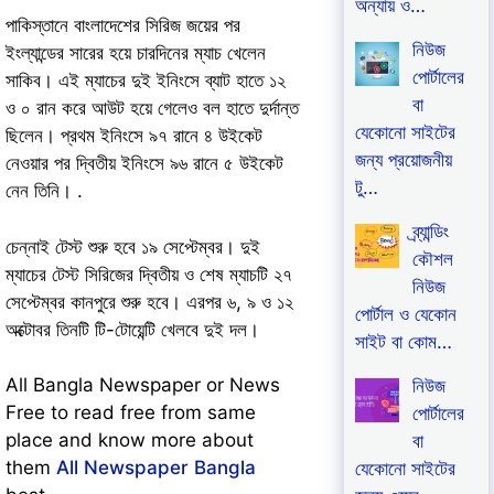
অন্যায় ও…
পাকিস্তানে বাংলাদেশের সিরিজ জয়ের পর
নিউজ
ইংল্যান্ডের সারের হয়ে চারদিনের ম্যাচ খেলেন
পোর্টালের
সাকিব। এই ম্যাচের দুই ইনিংসে ব্যাট হাতে ১২
বা
ও ০ রান করে আউট হয়ে গেলেও বল হাতে দুর্দান্ত
যেকোনো সাইটের
ছিলেন। প্রথম ইনিংসে ৯৭ রানে ৪ উইকেট
জন্য প্রয়োজনীয়
নেওয়ার পর দ্বিতীয় ইনিংসে ৯৬ রানে ৫ উইকেট
টু…
নেন তিনি। .
ব্র্যান্ডিং
চেন্নাই টেস্ট শুরু হবে ১৯ সেপ্টেম্বর। দুই
কৌশল
ম্যাচের টেস্ট সিরিজের দ্বিতীয় ও শেষ ম্যাচটি ২৭
নিউজ
সেপ্টেম্বর কানপুরে শুরু হবে। এরপর ৬, ৯ ও ১২
পোর্টাল ও যেকোন
অক্টোবর তিনটি টি-টোয়েন্টি খেলবে দুই দল।
সাইট বা কোম…
All Bangla Newspaper or News
নিউজ
Free to read free from same
পোর্টালের
place and know more about
বা
them
All Newspaper Bangla
যেকোনো সাইটের