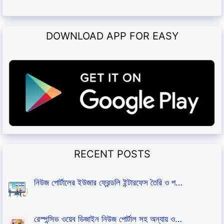
DOWNLOAD APP FOR EASY
RECENT POSTS
নিউজ পোর্টালের ইউজার ফ্রেন্ডলি ইন্টারফেস তৈরি ও প…
রেস্পন্সিভ ওয়েব ডিজাইন নিউজ পোর্টাল সহ অন্যায় ও…