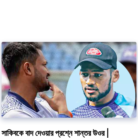
সাকিবকে বাদ দেওয়ার প্রশ্নে শান্তর উওর |