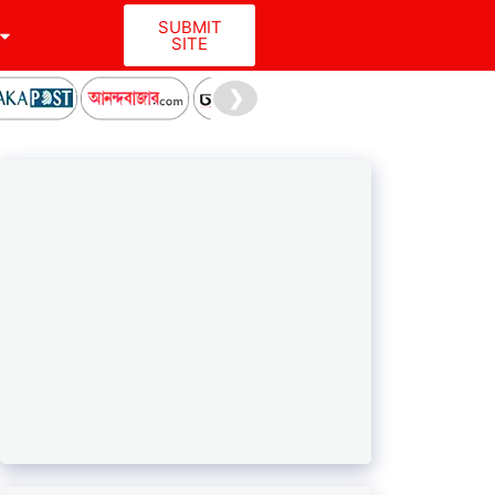
SUBMIT
SITE
❯