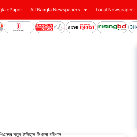
gla ePaper
All Bangla Newspapers
Local Newspaper