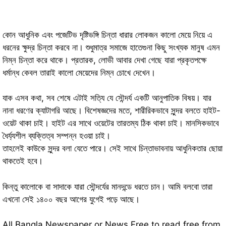
কোন আধুনিক এবং পজেটিভ দৃষ্টিভঙ্গি চিন্তা ধারার লোকজন কালো মেয়ে নিয়ে এ
ধরনের ক্ষুদ্র চিন্তা করবে না। শুধুমাত্র সমাজে হাতেগুনা কিছু সংখ্যক মানুষ এমন
নিম্ন চিন্তা করে থাকে। প্রতারক, লোভী আবার দেখা গেছে যারা প্রকৃতপক্ষে
ধর্মান্ধ কেবল তারাই কালো মেয়েদের নিম্ন চোখে দেখেন।
যাক এসব কথা, সব শেষে এটাই সত্যি যে সৌন্দর্য একটি আনুপাতিক বিষয়। যার
নানা ধরণের ক্যাটাগরি আছে। বিশেষজ্ঞদের মতে, শারীরিকভাবে সুন্দর বলতে হাইট-
ওয়েট থাকা চাই। হাইট এর সাথে ওয়েটের তারতম্য ঠিক থাকা চাই। মানসিকভাবে
ধৈর্য্যশীল ব্যক্তিত্ব সম্পন্ন হওয়া চাই।
তাহলেই কাউকে সুন্দর বলা যেতে পারে। সেই সাথে চিন্তাভাবনায় আধুনিকতার ছোয়া
থাকতেই হবে।
কিন্তু কালোকে বা সাদাকে যারা সৌন্দর্যের মানদন্ডে ধরতে চান। আমি বলবো তারা
এখনো সেই ১৪০০ বছর আগের যুগেই পড়ে আছে।
All Bangla Newspaper or News Free to read free from